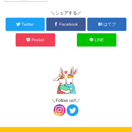
＼シェアする／
Twitter
Facebook
はてブ
Pocket
LINE
＼Follow us!!／