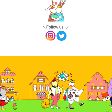
＼Follow us!!／